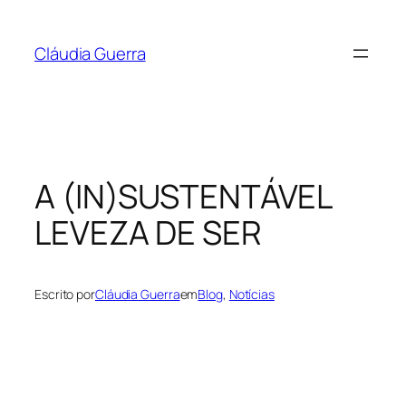
Pular
para
Cláudia Guerra
o
conteúdo
A (IN)SUSTENTÁVEL
LEVEZA DE SER
Escrito por
Cláudia Guerra
em
Blog
, 
Notícias