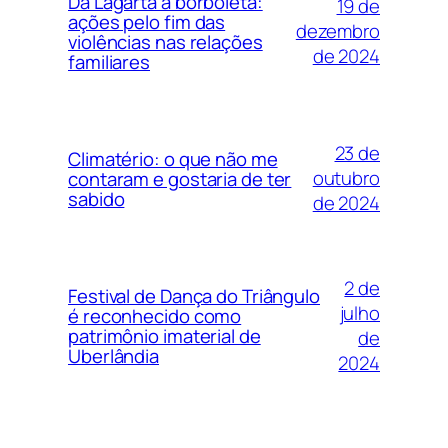
Da Lagarta à borboleta:
19 de
ações pelo fim das
dezembro
violências nas relações
de 2024
familiares
23 de
Climatério: o que não me
outubro
contaram e gostaria de ter
sabido
de 2024
2 de
Festival de Dança do Triângulo
julho
é reconhecido como
patrimônio imaterial de
de
Uberlândia
2024