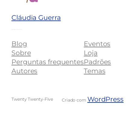
Cláudia Guerra
Ativista direitos mulheres, professora, ex-vereadora, suplente de deputado estadual
Blog
Eventos
Sobre
Loja
Perguntas frequentes
Padrões
Autores
Temas
WordPress
Twenty Twenty-Five
Criado com