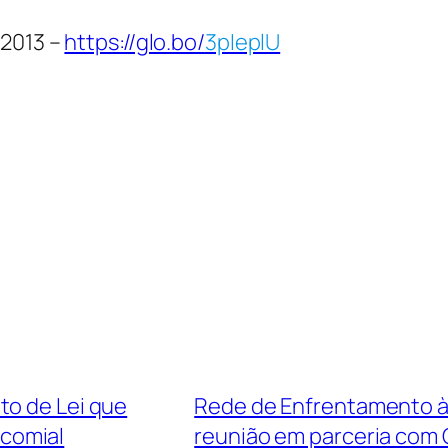
 2013 –
https://glo.bo/
3pIeplU
to de Lei que
Rede de Enfrentamento à 
icomial
reunião em parceria com