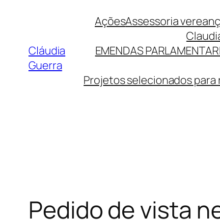
Pular
Ações
Assessoria verean
para
Claudi
o
Cláudia
EMENDAS PARLAMENTAR
conteúdo
Guerra
Projetos selecionados para
Pedido de vista n