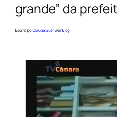
grande” da prefei
Escrito por
Cláudia Guerra
em
Blog