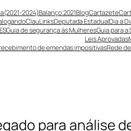
ça(2021-2024)
Balanço 2021
Blog
Cartazete
Car
alogando
ClauLinks
Deputada Estadual
Dia a Di
ES
Guia de segurança às Mulheres
Guia para a
Leis Aprovadas
 recebimento de emendas impositivas
Rede de
egado para análise de