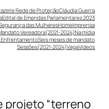
tazete Rede de Proteção
Cláudia Guerra
a
Edital de Emendas Parlamentares 2023
 Segurança das Mulheres
Home
Imprensa
Mandato Vereadora(2021-2024)
Na mídia
 Enfrentamento
Seis meses de mandato
Sessões(2021-2024)
Vaga
Vídeos
 projeto “terreno