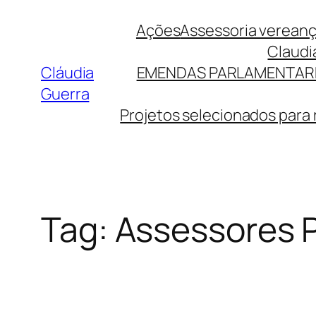
Pular
Ações
Assessoria verean
para
Claudi
o
Cláudia
EMENDAS PARLAMENTAR
conteúdo
Guerra
Projetos selecionados para
Tag:
Assessores 