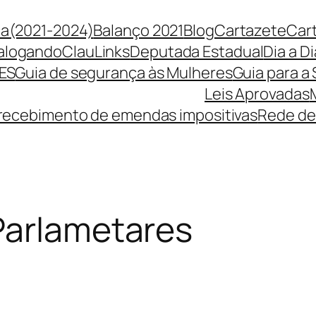
ça(2021-2024)
Balanço 2021
Blog
Cartazete
Car
alogando
ClauLinks
Deputada Estadual
Dia a Di
ES
Guia de segurança às Mulheres
Guia para a
Leis Aprovadas
 recebimento de emendas impositivas
Rede de
Parlametares