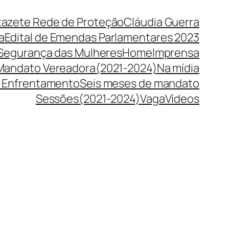
tazete Rede de Proteção
Cláudia Guerra
a
Edital de Emendas Parlamentares 2023
 Segurança das Mulheres
Home
Imprensa
Mandato Vereadora(2021-2024)
Na mídia
 Enfrentamento
Seis meses de mandato
Sessões(2021-2024)
Vaga
Vídeos