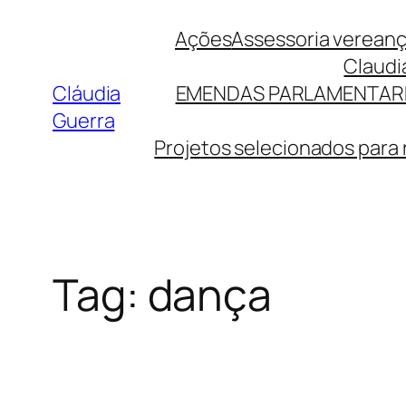
Pular
Ações
Assessoria verean
para
Claudi
o
Cláudia
EMENDAS PARLAMENTAR
conteúdo
Guerra
Projetos selecionados para
Tag:
dança