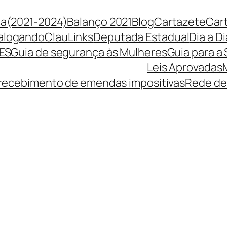
ça(2021-2024)
Balanço 2021
Blog
Cartazete
Car
alogando
ClauLinks
Deputada Estadual
Dia a Di
ES
Guia de segurança às Mulheres
Guia para a
Leis Aprovadas
 recebimento de emendas impositivas
Rede de