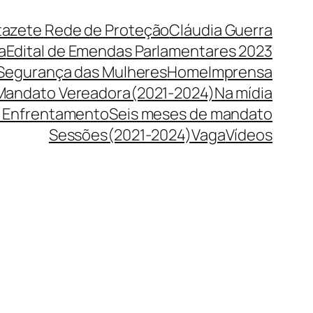
tazete Rede de Proteção
Cláudia Guerra
a
Edital de Emendas Parlamentares 2023
 Segurança das Mulheres
Home
Imprensa
Mandato Vereadora(2021-2024)
Na mídia
 Enfrentamento
Seis meses de mandato
Sessões(2021-2024)
Vaga
Vídeos