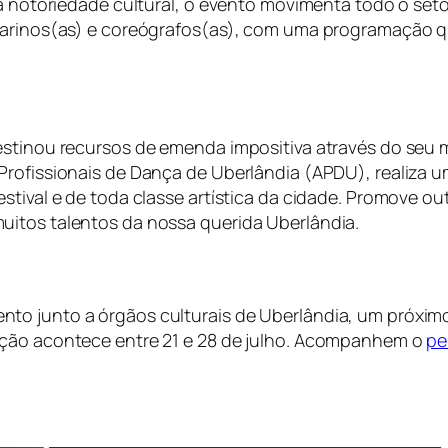
da notoriedade cultural, o evento movimenta todo o seto
ilarinos(as) e coreógrafos(as), com uma programação 
estinou recursos de emenda impositiva através do seu m
rofissionais de Dança de Uberlândia (APDU), realiza um
estival e de toda classe artística da cidade. Promove 
uitos talentos da nossa querida Uberlândia.
to junto a órgãos culturais de Uberlândia, um próxim
ição acontece entre 21 e 28 de julho. Acompanhem o
pe