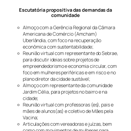
Escutatória propositiva das demandas da
comunidade
Almoço com a Gerência Regional da Câmara
Americana de Comércio (Amcham)
Uberlândia, com foco na recuperação
econômica com sustentabilidade;
Reunião virtual com representante do Sebrae,
para discutir ideias sobre projetos de
empreendedorismo e economia circular, com
foco em mulheres periféricas e em risco e no
plano diretor da cidade sustável;
Almoço com representante da comunidade
Jardim Célia, para projetos no bairro e na
cidade;
Reunião virtual com professoras (es), pais e
mães de alunos(as) e coletivo de Mães pela
Vacina;
Articulações com vereadoras e juízas, bem
como com movimentos de mulheres para