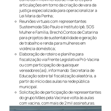
articulações em torno da criação de vara da
justiça especializada para operacionalizar a
Lei Maria da Penha;
Reuniões virtuais com representantes
Sustexmoda São Paulo e Instituto Ipê, SOS
Mulher e Família, Brechó Contos de Catarina
para projetos de sustentabilidade e geração
de trabalho e renda para mulheres em
violência doméstica;
Elaboração de roteiro e planilha para
fiscalização via Frente Legislativa Pró-Vacina
ou com participação de quaisquer
vereadores(as), informando Secretaria de
Educação sobre tal fiscalização aleatória, a
partir do início das aulas na rede pública
municipal.
Solicitação de participação de representantes
do grupo Mães pela Vacina e volta às aulas
com vacina, com mais de 2 mil assinaturas.