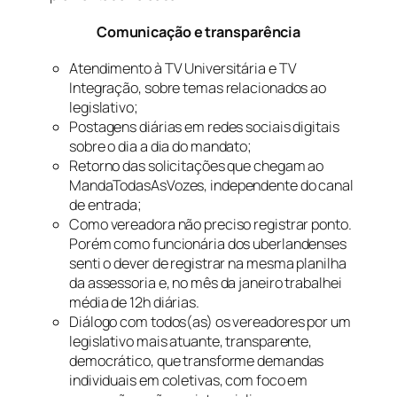
Comunicação e transparência
Atendimento à TV Universitária e TV
Integração, sobre temas relacionados ao
legislativo;
Postagens diárias em redes sociais digitais
sobre o dia a dia do mandato;
Retorno das solicitações que chegam ao
MandaTodasAsVozes, independente do canal
de entrada;
Como vereadora não preciso registrar ponto.
Porém como funcionária dos uberlandenses
senti o dever de registrar na mesma planilha
da assessoria e, no mês da janeiro trabalhei
média de 12h diárias.
Diálogo com todos(as) os vereadores por um
legislativo mais atuante, transparente,
democrático, que transforme demandas
individuais em coletivas, com foco em