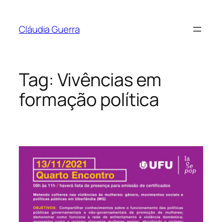
Pular
para
Cláudia Guerra
o
conteúdo
Tag:
Vivências em
formação política