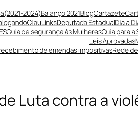
ça(2021-2024)
Balanço 2021
Blog
Cartazete
Car
alogando
ClauLinks
Deputada Estadual
Dia a Di
ES
Guia de segurança às Mulheres
Guia para a
Leis Aprovadas
 recebimento de emendas impositivas
Rede de
de Luta contra a vio