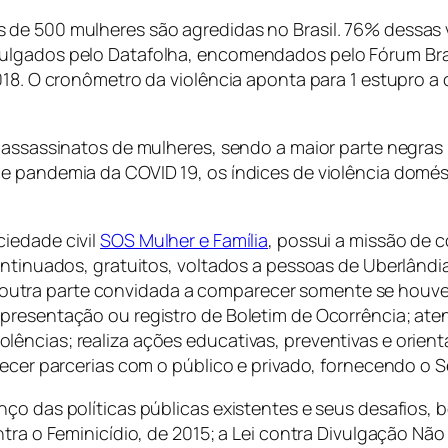
de 500 mulheres são agredidas no Brasil. 76% dessas 
ulgados pelo Datafolha, encomendados pelo Fórum Brasi
018. O cronômetro da violência aponta para 1 estupro a 
m assassinatos de mulheres, sendo a maior parte negra
de pandemia da COVID 19, os índices de violência domé
iedade civil
SOS Mulher e Família
, possui a missão de 
ontinuados, gratuitos, voltados a pessoas de Uberlândia
 e a outra parte convidada a comparecer somente se hou
presentação ou registro de Boletim de Ocorrência; aten
ências; realiza ações educativas, preventivas e orient
elecer parcerias com o público e privado, fornecendo o
nço das políticas públicas existentes e seus desafios,
ntra o Feminicídio, de 2015; a Lei contra Divulgação Nã