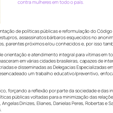
contra mulheres em todo o país.
ação de políticas públicas e reformulação do Código Pe
tupros, assassinatos bárbaros esquecidos no anonimat
os, parentes próximos e/ou conhecidos e, por isso ta
de orientação e atendimento integral para vítimas em tod
sceram em várias cidades brasileiras, capazes de inter
criadas e disseminadas as Delegacias Especializadas em 
 desencadeado um trabalho educativo/preventivo, enfoca
ico, forçando a reflexão por parte da sociedade e das i
íticas públicas voltadas para a minimização das relaçõe
Angelas Dinizes, Elianes, Danielas Peres, Robertas e S
.