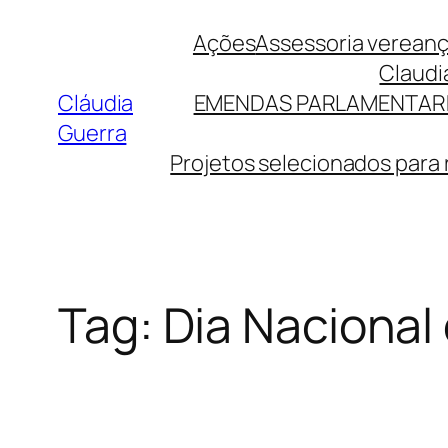
Pular
Ações
Assessoria verean
para
Claudi
o
Cláudia
EMENDAS PARLAMENTAR
conteúdo
Guerra
Projetos selecionados para
Tag:
Dia Nacional 