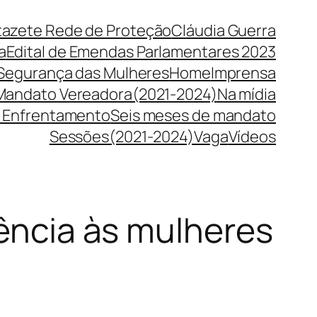
tazete Rede de Proteção
Cláudia Guerra
a
Edital de Emendas Parlamentares 2023
 Segurança das Mulheres
Home
Imprensa
Mandato Vereadora(2021-2024)
Na mídia
 Enfrentamento
Seis meses de mandato
Sessões(2021-2024)
Vaga
Vídeos
lência às mulheres