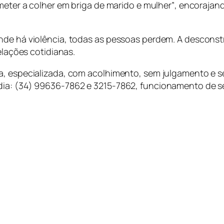
meter a colher em briga de marido e mulher”
, encorajand
onde há violência, todas as pessoas perdem. A descons
elações cotidianas.
a, especializada, com acolhimento, sem julgamento e se
dia: (34) 99636-7862 e 3215-7862, funcionamento de se
.