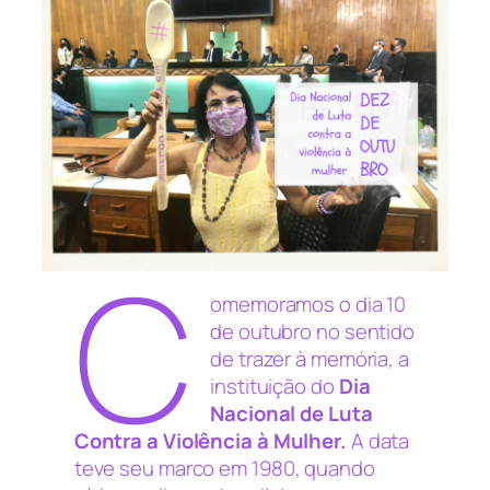
C
omemoramos o dia 10
de outubro no sentido
de trazer à memória, a
instituição do
Dia
Nacional de Luta
Contra a Violência à Mulher.
A data
teve seu marco em 1980, quando