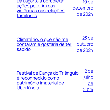
Da Lagarta à borboleta:
19 de
ações pelo fim das
dezembro
violências nas relações
de 2024
familiares
23 de
Climatério: o que não me
outubro
contaram e gostaria de ter
sabido
de 2024
2 de
Festival de Dança do Triângulo
julho
é reconhecido como
patrimônio imaterial de
de
Uberlândia
2024